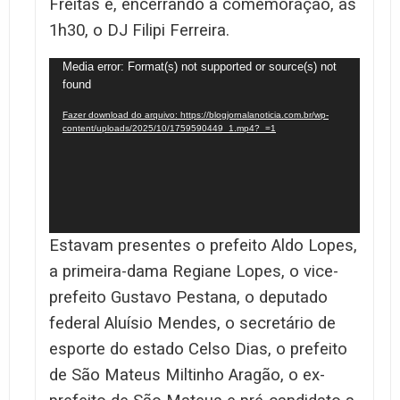
Freitas e, encerrando a comemoração, às
1h30, o DJ Filipi Ferreira.
Tocador
Media error: Format(s) not supported or source(s) not
found
de
vídeo
Fazer download do arquivo: https://blogjornalanoticia.com.br/wp-
content/uploads/2025/10/1759590449_1.mp4?_=1
Estavam presentes o prefeito Aldo Lopes,
a primeira-dama Regiane Lopes, o vice-
prefeito Gustavo Pestana, o deputado
federal Aluísio Mendes, o secretário de
esporte do estado Celso Dias, o prefeito
de São Mateus Miltinho Aragão, o ex-