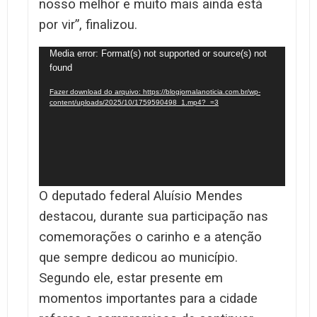
nosso melhor e muito mais ainda está
por vir”, finalizou.
Tocador
Media error: Format(s) not supported or source(s) not
found
de
vídeo
Fazer download do arquivo: https://blogjornalanoticia.com.br/wp-
content/uploads/2025/10/1759590498_1.mp4?_=3
O deputado federal Aluísio Mendes
destacou, durante sua participação nas
comemorações o carinho e a atenção
que sempre dedicou ao município.
Segundo ele, estar presente em
momentos importantes para a cidade