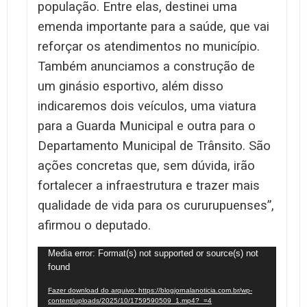
população. Entre elas, destinei uma
emenda importante para a saúde, que vai
reforçar os atendimentos no município.
Também anunciamos a construção de
um ginásio esportivo, além disso
indicaremos dois veículos, uma viatura
para a Guarda Municipal e outra para o
Departamento Municipal de Trânsito. São
ações concretas que, sem dúvida, irão
fortalecer a infraestrutura e trazer mais
qualidade de vida para os cururupuenses”,
afirmou o deputado.
Tocador
Media error: Format(s) not supported or source(s) not
found
de
vídeo
Fazer download do arquivo: https://blogjornalanoticia.com.br/wp-
content/uploads/2025/10/1759590509_1.mp4?_=4