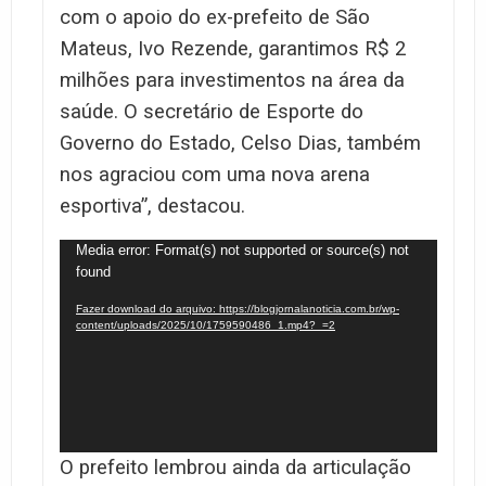
com o apoio do ex-prefeito de São
Mateus, Ivo Rezende, garantimos R$ 2
milhões para investimentos na área da
saúde. O secretário de Esporte do
Governo do Estado, Celso Dias, também
nos agraciou com uma nova arena
esportiva”, destacou.
Tocador
Media error: Format(s) not supported or source(s) not
found
de
vídeo
Fazer download do arquivo: https://blogjornalanoticia.com.br/wp-
content/uploads/2025/10/1759590486_1.mp4?_=2
O prefeito lembrou ainda da articulação