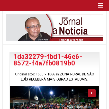
1da32279-fbd1-46e6-
8572-f4a7fb0819b0
Original size:
1600 × 1066
in
ZONA RURAL DE SÃO
LUÍS RECEBERÁ MAIS OBRAS ESTADUAIS.