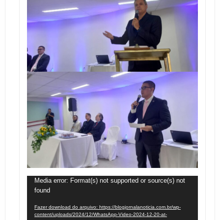
Tocador
Media error: Format(s) not supported or source(s) not
found
de
vídeo
Fazer download do arquivo: https://blogjornalanoticia.com.br/wp-
content/uploads/2024/12/WhatsApp-Video-2024-12-20-at-