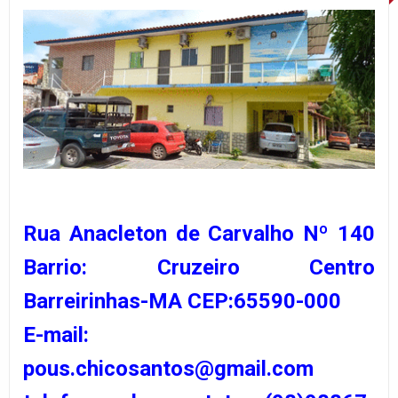
Rua Anacleton de Carvalho Nº 140
Barrio: Cruzeiro Centro
Barreirinhas-MA CEP:65590-000
E-mail:
pous.chicosantos@gmail.com