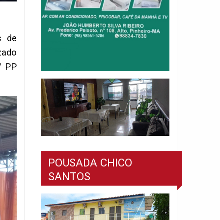
s de
izado
/ PP
POUSADA CHICO
SANTOS