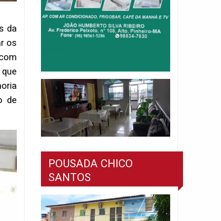
s da
r os
 com
 que
oria
o de
POUSADA CHICO
SANTOS