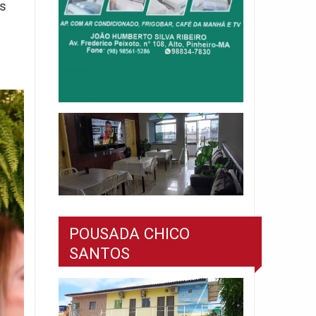
ís
POUSADA CHICO
SANTOS