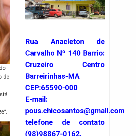
Rua Anacleton de
Carvalho Nº 140 Barrio:
Cruzeiro Centro
ado
Barreirinhas-MA
o de
CEP:65590-000
está
E-mail:
pous.chicosantos@gmail.com
6”.
telefone de contato
(98)98867-0162.