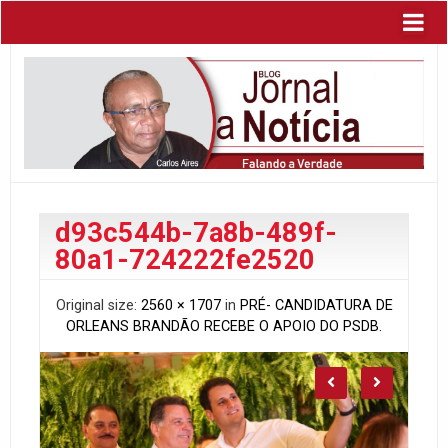
d93c544b-7a8b-489f-
80a1-724222fe2520
Original size:
2560 × 1707
in
PRÉ- CANDIDATURA DE
ORLEANS BRANDÃO RECEBE O APOIO DO PSDB.