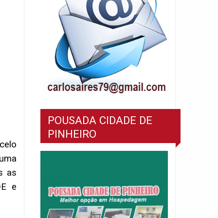
POUSADA CIDADE DE
PINHEIRO
celo
 uma
s as
DE e