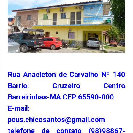
Rua Anacleton de Carvalho Nº 140
Barrio: Cruzeiro Centro
Barreirinhas-MA CEP:65590-000
E-mail:
pous.chicosantos@gmail.com
telefone de contato (98)98867-