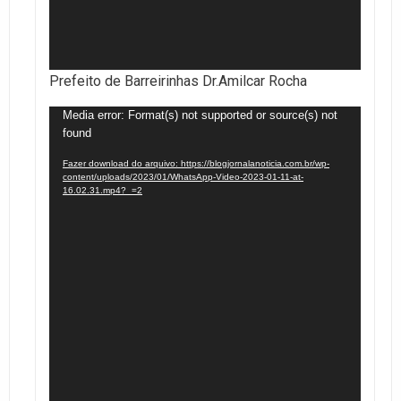
Prefeito de Barreirinhas Dr.Amilcar Rocha
Tocador
Media error: Format(s) not supported or source(s) not
found
de
vídeo
Fazer download do arquivo: https://blogjornalanoticia.com.br/wp-
content/uploads/2023/01/WhatsApp-Video-2023-01-11-at-
16.02.31.mp4?_=2