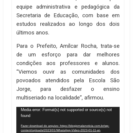
equipe administrativa e pedagógica da
Secretaria de Educação, com base em
estudos realizados ao longo dos dois
últimos anos.
Para o Prefeito, Amílcar Rocha, trata-se
de um esforço para dar melhores
condições aos professores e alunos.
“Viemos ouvir as comunidades dos
povoados atendidos pela Escola São
Jorge, para desfazer o ensino
multiseriado na localidade”, afirmou.
Tocador
Media error: Format(s) not supported or source(s) not
found
de
vídeo
Fazer download do arquivo: https://blogjornalanoticia.com.br/wp-
content/uploads/2023/01/WhatsApp-Video-2023-01-11-at-