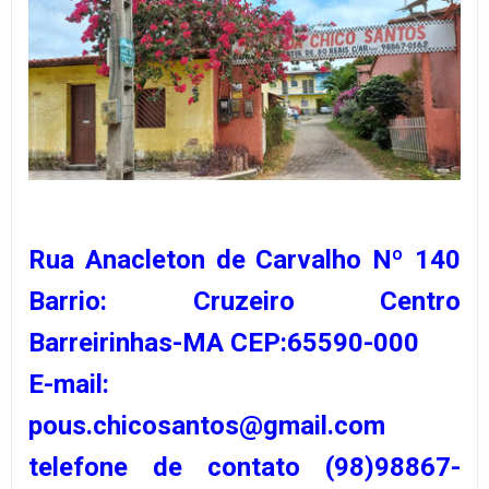
Rua Anacleton de Carvalho Nº 140
Barrio: Cruzeiro Centro
Barreirinhas-MA CEP:65590-000
E-mail:
pous.chicosantos@gmail.com
telefone de contato (98)98867-