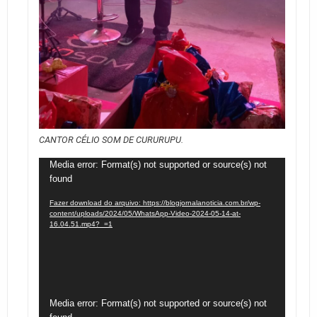
CANTOR CÉLIO SOM DE CURURUPU.
Tocador
Media error: Format(s) not supported or source(s) not
found
de
vídeo
Fazer download do arquivo: https://blogjornalanoticia.com.br/wp-
content/uploads/2024/05/WhatsApp-Video-2024-05-14-at-
16.04.51.mp4?_=1
Tocador
Media error: Format(s) not supported or source(s) not