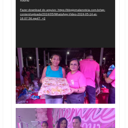
found
de
vídeo
Fazer download do arquivo: https://blogjornalanoticia.com.br/wp-
content/uploads/2024/05/WhatsApp-Video-2024-05-14-at-
16.07.56.mp4?_=2