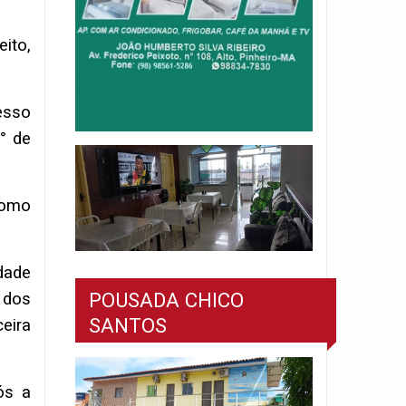
ito,
esso
° de
 como
dade
POUSADA CHICO
 dos
SANTOS
eira
ós a