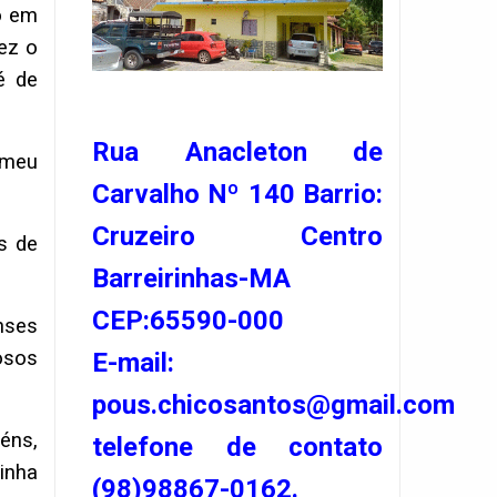
o em
vez o
́ de
Rua Anacleton de
o meu
Carvalho Nº 140 Barrio:
.
Cruzeiro Centro
s de
Barreirinhas-MA
CEP:65590-000
nses
osos
E-mail:
pous.chicosantos@gmail.com
éns,
telefone de contato
inha
(98)98867-0162.