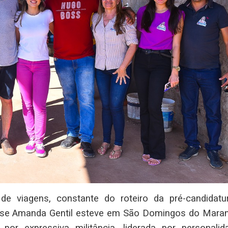
 viagens, constante do roteiro da pré-candidatu
iense Amanda Gentil esteve em São Domingos do Mara
or expressiva militância, liderada por personalid