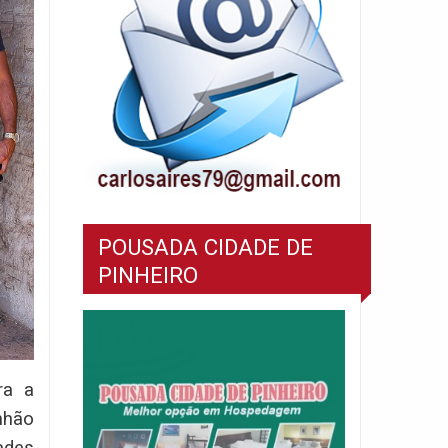
POUSADA CIDADE DE
PINHEIRO
ra a
nhão
ades