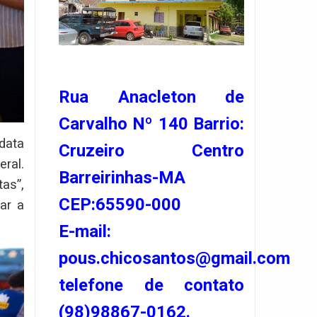
Rua Anacleton de
Carvalho Nº 140 Barrio:
data
Cruzeiro Centro
ral.
Barreirinhas-MA
as”,
CEP:65590-000
ar a
E-mail:
pous.chicosantos@gmail.com
telefone de contato
(98)98867-0162.