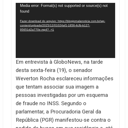
Tocador
Media error: Format(s) not supported or source(s) not
found
de
vídeo
Fazer download do arquivo: https://blogjornalanoticia.com.br/wp-
content/uploads/2025/12/01024af1-1856-4cfb-b127-
95651d2a770e.mp4?_=1
Em entrevista à GloboNews, na tarde
desta sexta-feira (19), o senador
Weverton Rocha esclareceu informações
que tentam associar sua imagem a
pessoas investigadas por um esquema
de fraude no INSS. Segundo o
parlamentar, a Procuradoria Geral da
República (PGR) manifestou-se contra o