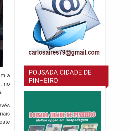
POUSADA CIDADE DE
om a
PINHEIRO
, no
.
ravés
iais
este