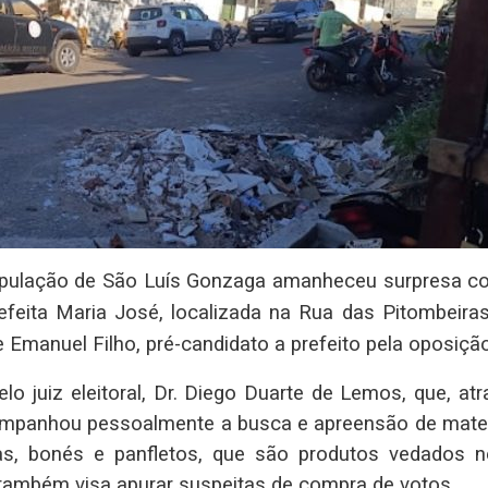
população de São Luís Gonzaga amanheceu surpresa c
efeita Maria José, localizada na Rua das Pitombeiras
 Emanuel Filho, pré-candidato a prefeito pela oposição
lo juiz eleitoral, Dr. Diego Duarte de Lemos, que, at
ompanhou pessoalmente a busca e apreensão de mater
s, bonés e panfletos, que são produtos vedados n
também visa apurar suspeitas de compra de votos.