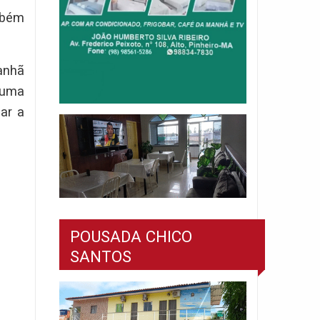
mbém
anhã
 uma
ar a
POUSADA CHICO
SANTOS