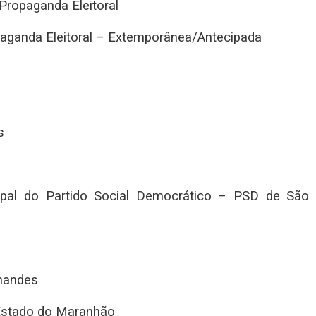
 Propaganda Eleitoral
paganda Eleitoral – Extemporânea/Antecipada
s
ipal do Partido Social Democrático – PSD de São 
rnandes
o Estado do Maranhão