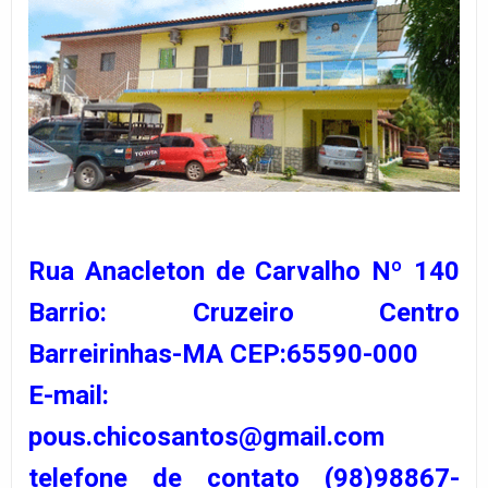
Rua Anacleton de Carvalho Nº 140
Barrio: Cruzeiro Centro
Barreirinhas-MA CEP:65590-000
E-mail:
pous.chicosantos@gmail.com
telefone de contato (98)98867-