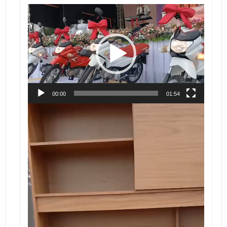
Tocador
de
vídeo
00:00
01:54
Tocador
de
vídeo