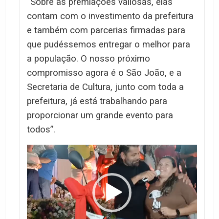
“
Sobre as premiações valiosas, elas
contam com o investimento da prefeitura
e também com parcerias firmadas para
que pudéssemos entregar o melhor para
a população. O nosso próximo
compromisso agora é o São João, e a
Secretaria de Cultura, junto com toda a
prefeitura, já está trabalhando para
proporcionar um grande evento para
todos”.
Tocador
de
vídeo