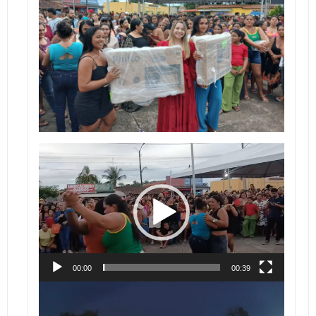
Tocador
de
vídeo
00:00
00:39