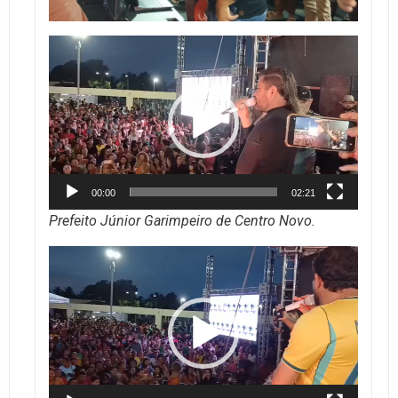
Tocador
de
vídeo
00:00
02:21
Prefeito Júnior Garimpeiro de Centro Novo.
Tocador
de
vídeo