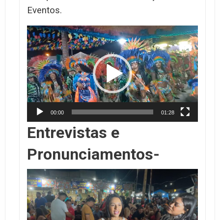
Eventos.
Tocador
de
vídeo
00:00
01:28
Entrevistas e
Pronunciamentos-