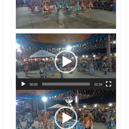
Tocador
de
vídeo
00:00
01:34
Tocador
de
vídeo