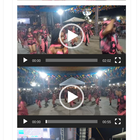
Tocador
de
vídeo
00:00
02:02
Tocador
de
vídeo
00:00
00:55