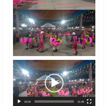
Tocador
de
vídeo
00:00
01:48