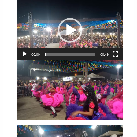
Tocador
de
vídeo
00:00
00:49
Tocador
de