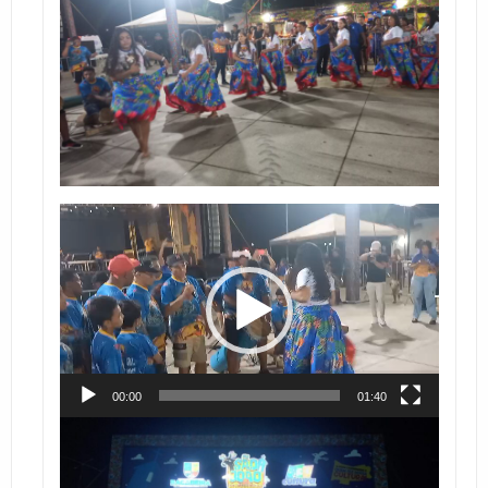
Tocador
de
vídeo
00:00
01:40