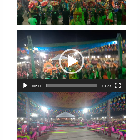
Tocador
de
vídeo
00:00
01:23