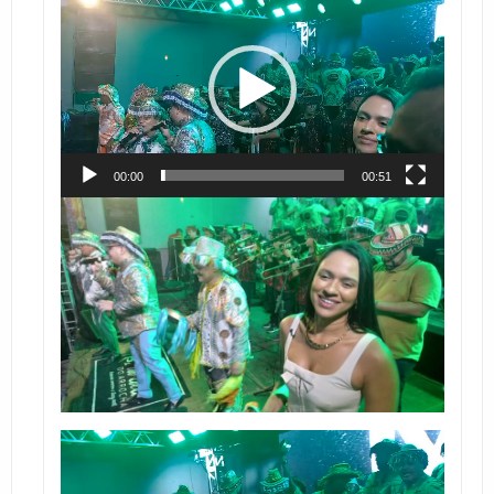
de
vídeo
00:00
00:51
Tocador
de