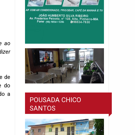
e ao
izer
e de
e do
do a
POUSADA CHICO
SANTOS