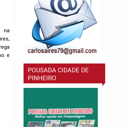
, na
res,
rega
no e
POUSADA CIDADE DE
PINHEIRO