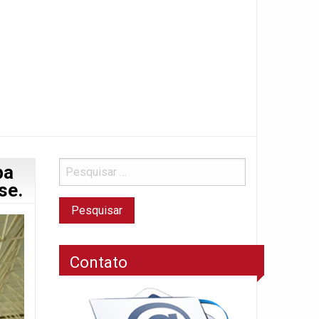
pa
se.
Contato