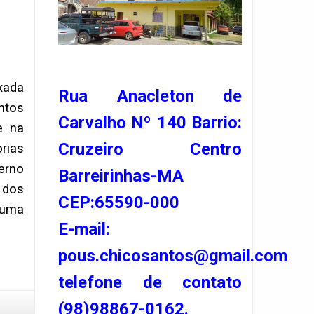
xada
Rua Anacleton de
ntos
Carvalho Nº 140 Barrio:
e na
Cruzeiro Centro
rias
erno
Barreirinhas-MA
 dos
CEP:65590-000
 uma
E-mail:
pous.chicosantos@gmail.com
telefone de contato
(98)98867-0162.