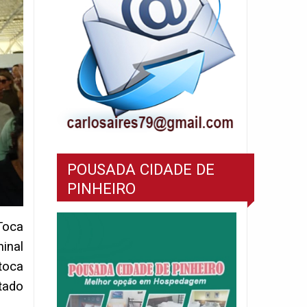
POUSADA CIDADE DE
PINHEIRO
Toca
inal
toca
tado