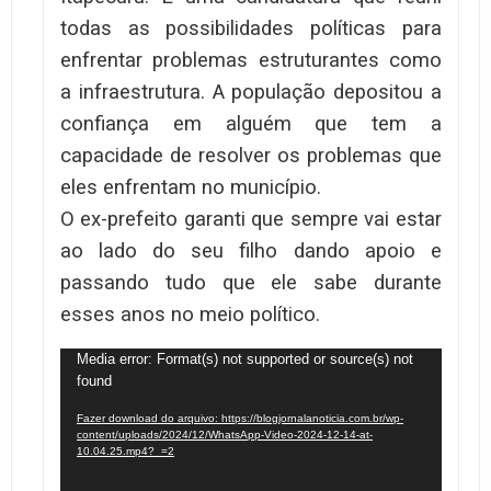
todas as possibilidades políticas para
enfrentar problemas estruturantes como
a infraestrutura. A população depositou a
confiança em alguém que tem a
capacidade de resolver os problemas que
eles enfrentam no município.
O ex-prefeito garanti que sempre vai estar
ao lado do seu filho dando apoio e
passando tudo que ele sabe durante
esses anos no meio político.
Tocador
Media error: Format(s) not supported or source(s) not
found
de
vídeo
Fazer download do arquivo: https://blogjornalanoticia.com.br/wp-
content/uploads/2024/12/WhatsApp-Video-2024-12-14-at-
10.04.25.mp4?_=2