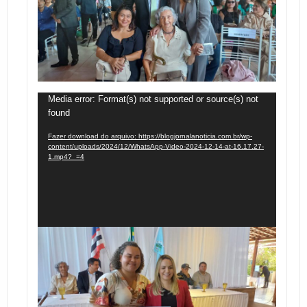
Tocador
Media error: Format(s) not supported or source(s) not
found
de
vídeo
Fazer download do arquivo: https://blogjornalanoticia.com.br/wp-
content/uploads/2024/12/WhatsApp-Video-2024-12-14-at-16.17.27-
1.mp4?_=4