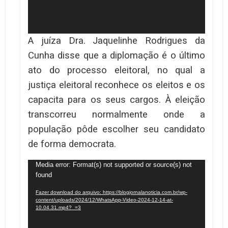
A juíza Dra. Jaquelinhe Rodrigues da
Cunha disse que a diplomação é o último
ato do processo eleitoral, no qual a
justiça eleitoral reconhece os eleitos e os
capacita para os seus cargos. À eleição
transcorreu normalmente onde a
população pôde escolher seu candidato
de forma democrata.
Tocador
Media error: Format(s) not supported or source(s) not
found
de
vídeo
Fazer download do arquivo: https://blogjornalanoticia.com.br/wp-
content/uploads/2024/12/WhatsApp-Video-2024-12-14-at-
10.04.31.mp4?_=3