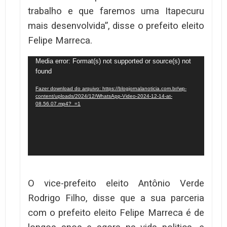
trabalho e que faremos uma Itapecuru
mais desenvolvida”, disse o prefeito eleito
Felipe Marreca.
Tocador
Media error: Format(s) not supported or source(s) not
found
de
vídeo
Fazer download do arquivo: https://blogjornalanoticia.com.br/wp-
content/uploads/2024/12/WhatsApp-Video-2024-12-14-at-
08.56.07.mp4?_=1
O vice-prefeito eleito Antônio Verde
Rodrigo Filho, disse que a sua parceria
com o prefeito eleito Felipe Marreca é de