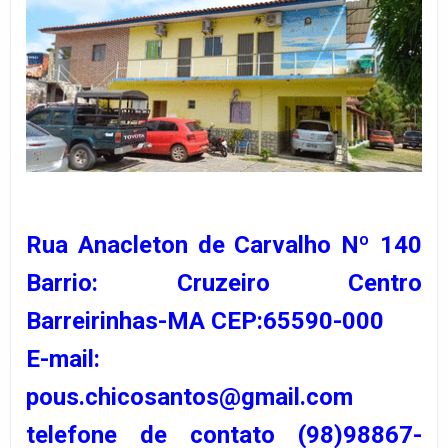
Rua Anacleton de Carvalho Nº 140
Barrio: Cruzeiro Centro
Barreirinhas-MA CEP:65590-000
E-mail:
pous.chicosantos@gmail.com
telefone de contato (98)98867-