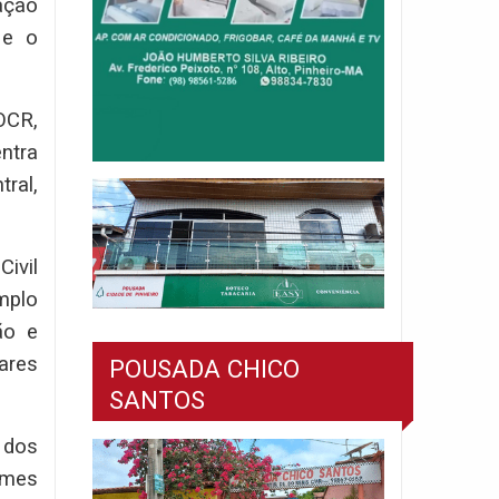
ação
 e o
OCR,
ntra
ral,
ivil
mplo
ão e
ares
POUSADA CHICO
SANTOS
 dos
imes