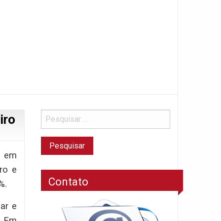
iro
, em
ro e
Contato
%.
ar e
. Em