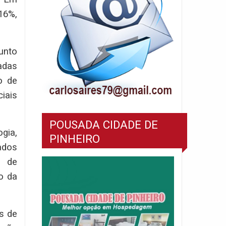
16%,
unto
adas
o de
iais
POUSADA CIDADE DE
gia,
PINHEIRO
ados
, de
o da
es de