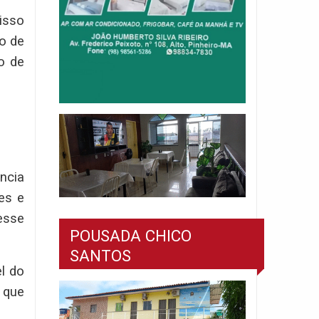
isso
o de
o de
ncia
es e
esse
POUSADA CHICO
SANTOS
l do
 que