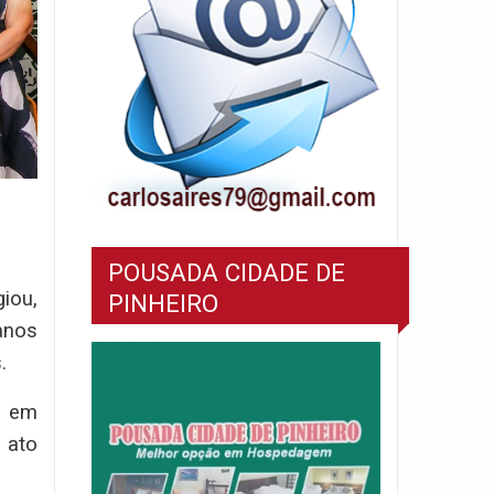
POUSADA CIDADE DE
iou,
PINHEIRO
anos
.
, em
 ato