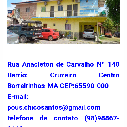
Rua Anacleton de Carvalho Nº 140
Barrio: Cruzeiro Centro
Barreirinhas-MA CEP:65590-000
E-mail:
pous.chicosantos@gmail.com
telefone de contato (98)98867-