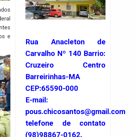
ados
eral
antes
os e
Rua Anacleton de
Carvalho Nº 140 Barrio:
Cruzeiro Centro
Barreirinhas-MA
CEP:65590-000
E-mail:
pous.chicosantos@gmail.com
telefone de contato
(98)98867-0162.