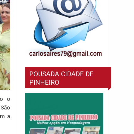
POUSADA CIDADE DE
PINHEIRO
ão o
 São
om a