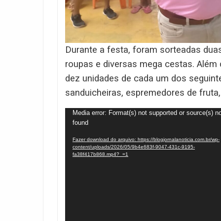
Durante a festa, foram sorteadas duas 
roupas e diversas mega cestas. Além
dez unidades de cada um dos seguintes a
sanduicheiras, espremedores de fruta,
Tocador
Media error: Format(s) not supported or source(s) n
found
de
vídeo
Fazer download do arquivo: https://blogjornalanoticia.com.br/wp-
content/uploads/2026/05/9b4e683f-9047-431c-9195-
fa38f417b868.mp4?_=1