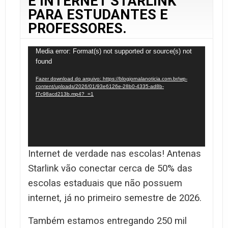
E INTERNET STARLINK
PARA ESTUDANTES E
PROFESSORES.
Tocador
Media error: Format(s) not supported or source(s) not
found
de
vídeo
Fazer download do arquivo: https://blogjornalanoticia.com.br/wp-
content/uploads/2026/01/93e6126e-28b0-4335-ad8b-
f7c98acd213b.mp4?_=1
Internet de verdade nas escolas! Antenas
Starlink vão conectar cerca de 50% das
escolas estaduais que não possuem
internet, já no primeiro semestre de 2026.
Também estamos entregando 250 mil