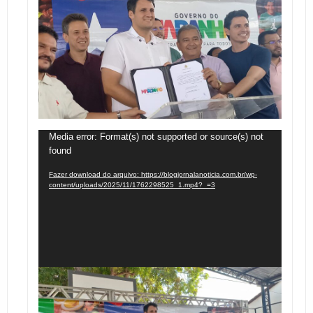
Tocador
Media error: Format(s) not supported or source(s) not
found
de
vídeo
Fazer download do arquivo: https://blogjornalanoticia.com.br/wp-
content/uploads/2025/11/1762298525_1.mp4?_=3