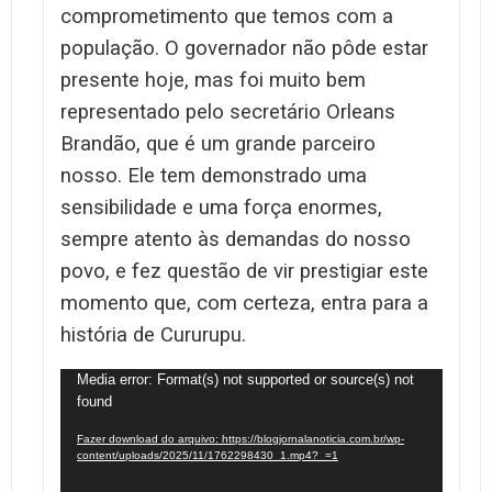
comprometimento que temos com a
população. O governador não pôde estar
presente hoje, mas foi muito bem
representado pelo secretário Orleans
Brandão, que é um grande parceiro
nosso. Ele tem demonstrado uma
sensibilidade e uma força enormes,
sempre atento às demandas do nosso
povo, e fez questão de vir prestigiar este
momento que, com certeza, entra para a
história de Cururupu.
Tocador
Media error: Format(s) not supported or source(s) not
found
de
vídeo
Fazer download do arquivo: https://blogjornalanoticia.com.br/wp-
content/uploads/2025/11/1762298430_1.mp4?_=1