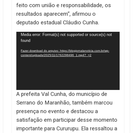
feito com união e responsabilidade, os
resultados aparecem”, afirmou o
deputado estadual Cláudio Cunha.
Tocador
Media error: Format(s) not supported or source(s) not
found
de
vídeo
Fazer download do arquivo: https://blogjornalanoticia.com.br/wp-
content/uploads/2025/11/1762298496_1.mp4?_=2
A prefeita Val Cunha, do município de
Serrano do Maranhão, também marcou
presença no evento e destacou a
satisfação em participar desse momento
importante para Cururupu. Ela ressaltou a