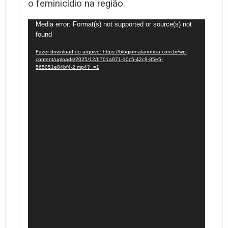
o feminicídio na região.
Tocador
Media error: Format(s) not supported or source(s) not
found
de
vídeo
Fazer download do arquivo: https://blogjornalanoticia.com.br/wp-
content/uploads/2025/12/b701a971-10c5-42c9-85e5-
565051e84bf4-2.mp4?_=1