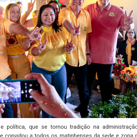
política, que se tornou tradição na administraçã
ue convidou a todos os matinhenses da sede e zona ru