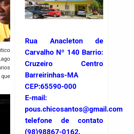
Rua Anacleton de
itico
Carvalho Nº 140 Barrio:
Lago
Cruzeiro Centro
rios
Barreirinhas-MA
 que
CEP:65590-000
E-mail:
pous.chicosantos@gmail.com
telefone de contato
(98)98867-0162.