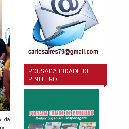
POUSADA CIDADE DE
PINHEIRO
o da
ral,