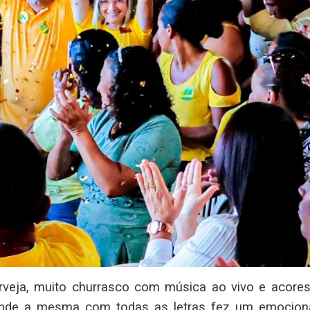
veja, muito churrasco com música ao vivo e acore
a onde a mesma com todas as letras fez um emocion