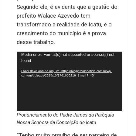
Segundo ele, é evidente que a gestão do
prefeito Walace Azevedo tem
transformado a realidade de Icatu, e o
crescimento do município é a prova
desse trabalho.
Tocador
Media error: Format(s) not supported or source(s) not
found
de
vídeo
Fazer download do arquivo: https://blogjornalanoticia.com.br/wp-
content/uploads/2025/10/1761600216_1.mp4?_=5
Pronunciamento do Padre James da Paróquia
Nossa Senhora da Conceição de Icatu.
“Tenho muito orgulho de ser parceiro de