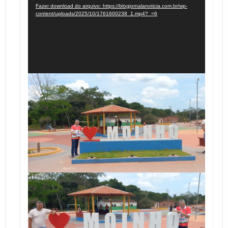
vídeo
Fazer download do arquivo: https://blogjornalanoticia.com.br/wp-
content/uploads/2025/10/1761600238_1.mp4?_=6