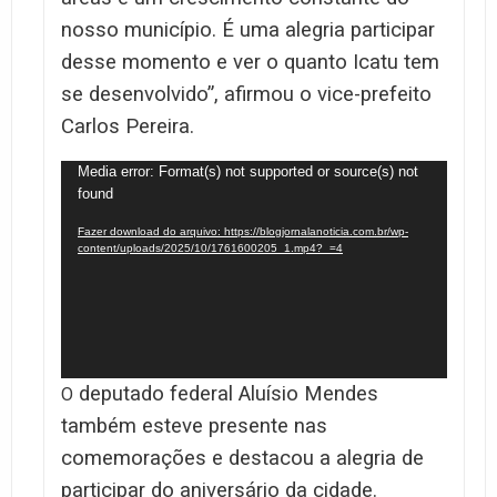
nosso município. É uma alegria participar
desse momento e ver o quanto Icatu tem
se desenvolvido”, afirmou o vice-prefeito
Carlos Pereira.
Tocador
Media error: Format(s) not supported or source(s) not
found
de
vídeo
Fazer download do arquivo: https://blogjornalanoticia.com.br/wp-
content/uploads/2025/10/1761600205_1.mp4?_=4
deputado federal Aluísio Mendes
O
também esteve presente nas
comemorações e destacou a alegria de
participar do aniversário da cidade.