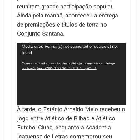
reuniram grande participação popular.
Ainda pela manhã, aconteceu a entrega
de premiações e títulos de terra no
Conjunto Santana.
Tocador
Media error: Format(s) not supported or source(s) not
found
de
vídeo
Fazer download do arquivo: https://blogjornalanoticia.com.br/wp-
content/uploads/2025/10/1761600129_1.mp4?_=1
À tarde, o Estádio Arnaldo Melo recebeu o
jogo entre Atlético de Bilbao e Atlético
Futebol Clube, enquanto a Academia
Icatuense de Letras comemorou seu