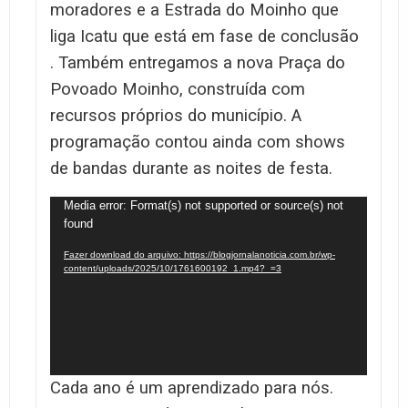
moradores e a Estrada do Moinho que
liga Icatu que está em fase de conclusão
. Também entregamos a nova Praça do
Povoado Moinho, construída com
recursos próprios do município. A
programação contou ainda com shows
de bandas durante as noites de festa.
Tocador
Media error: Format(s) not supported or source(s) not
found
de
vídeo
Fazer download do arquivo: https://blogjornalanoticia.com.br/wp-
content/uploads/2025/10/1761600192_1.mp4?_=3
Cada ano é um aprendizado para nós.