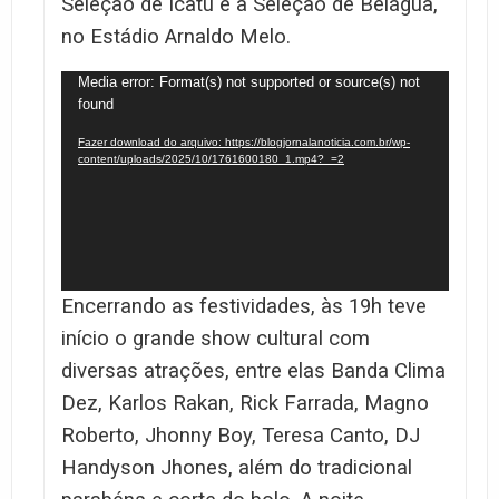
Seleção de Icatu e a Seleção de Belágua,
no Estádio Arnaldo Melo.
Tocador
Media error: Format(s) not supported or source(s) not
found
de
vídeo
Fazer download do arquivo: https://blogjornalanoticia.com.br/wp-
content/uploads/2025/10/1761600180_1.mp4?_=2
Encerrando as festividades, às 19h teve
início o grande show cultural com
diversas atrações, entre elas Banda Clima
Dez, Karlos Rakan, Rick Farrada, Magno
Roberto, Jhonny Boy, Teresa Canto, DJ
Handyson Jhones, além do tradicional