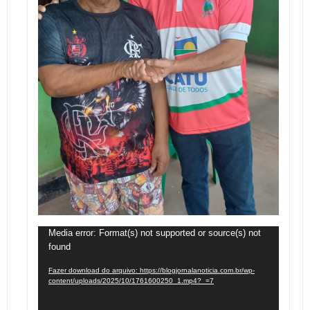
Tocador
Media error: Format(s) not supported or source(s) not
found
de
vídeo
Fazer download do arquivo: https://blogjornalanoticia.com.br/wp-
content/uploads/2025/10/1761600250_1.mp4?_=7