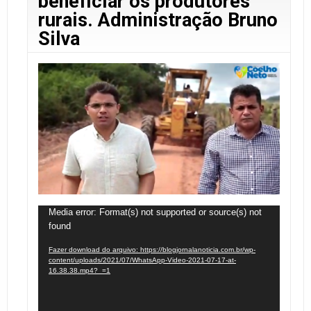
beneficiar os produtores
rurais. Administração Bruno
Silva
Tocador
Media error: Format(s) not supported or source(s) not
found
de
vídeo
Fazer download do arquivo: https://blogjornalanoticia.com.br/wp-
content/uploads/2021/07/WhatsApp-Video-2021-07-17-at-
16.38.38.mp4?_=1