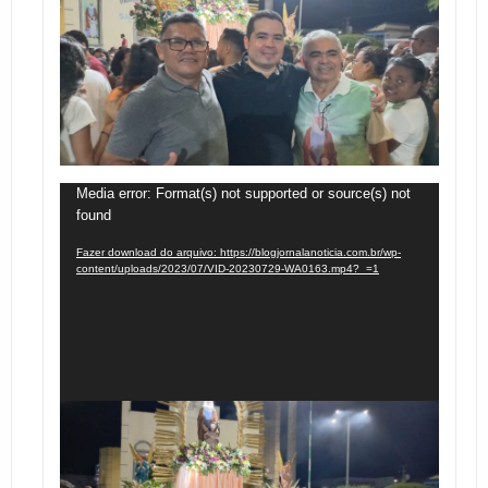
Tocador
Media error: Format(s) not supported or source(s) not
found
de
vídeo
Fazer download do arquivo: https://blogjornalanoticia.com.br/wp-
content/uploads/2023/07/VID-20230729-WA0163.mp4?_=1