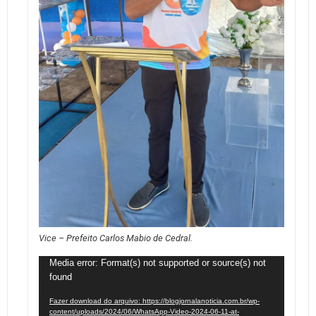
Vice – Prefeito Carlos Mabio de Cedral.
Tocador
Media error: Format(s) not supported or source(s) not
found
de
vídeo
Fazer download do arquivo: https://blogjornalanoticia.com.br/wp-
content/uploads/2024/06/WhatsApp-Video-2024-06-11-at-