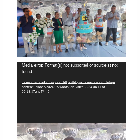
Tocador
Media error: Format(s) not supported or source(s) not
found
de
vídeo
Fazer download do arquivo: https://blogjornalanoticia.com.br/wp-
content/uploads/2024/06/WhatsApp-Video-2024-06-11-at-
09.18.37.mp4?_=6