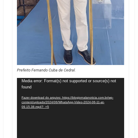
Prefeito Fernando Cuba de Cedral.
Tocador
Media error: Format(s) not supported or source(s) not
found
de
vídeo
Fazer download do arquivo: https://blogjornalanoticia.com.br/wp-
content/uploads/2024/06/WhatsApp-Video-2024-06-11-at-
09.15.38.mp4?_=5