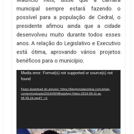
municipal sempre estará fazendo o
possível para a população de Cedral, o
presidente afimou ainda que a cidade
desenvolveu muito durante todos esses
anos. A relação do Legislativo e Executivo
está ótima, aprovando vários projetos
benéficos para o município.
Tocador
Media error: Format(s) not supported or source(s) not
found
de
vídeo
Fazer download do arquivo: https://blogjornalanoticia.com.br/wp-
content/uploads/2024/06/WhatsApp-Video-2024-06-11-at-
08.58.24.mp4?_=1