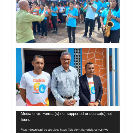
Tocador
Media error: Format(s) not supported or source(s) not
found
de
vídeo
Fazer download do arquivo: https://blogjornalanoticia.com.br/wp-