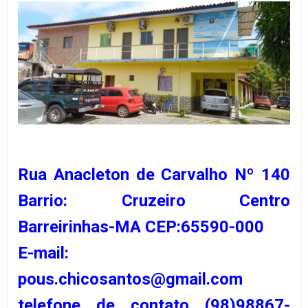
Rua Anacleton de Carvalho Nº 140
Barrio: Cruzeiro Centro
Barreirinhas-MA CEP:65590-000
E-mail:
pous.chicosantos@gmail.com
telefone de contato (98)98867-