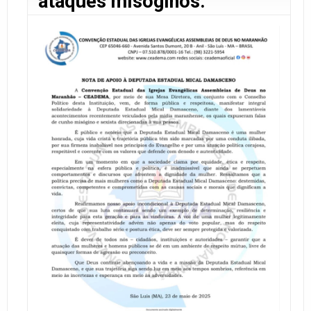
ataques misóginos.