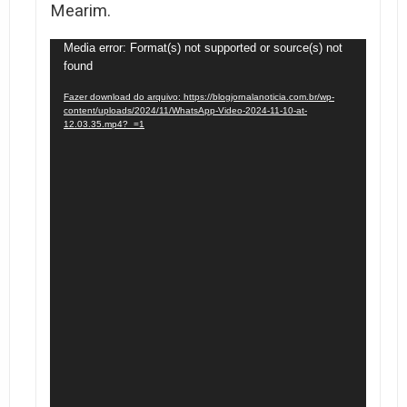
Mearim.
Tocador
Media error: Format(s) not supported or source(s) not
found
de
vídeo
Fazer download do arquivo: https://blogjornalanoticia.com.br/wp-
content/uploads/2024/11/WhatsApp-Video-2024-11-10-at-
12.03.35.mp4?_=1