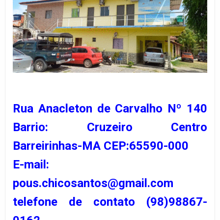
Rua Anacleton de Carvalho Nº 140
Barrio: Cruzeiro Centro
Barreirinhas-MA CEP:65590-000
E-mail:
pous.chicosantos@gmail.com
telefone de contato (98)98867-