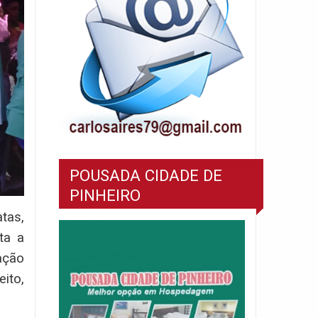
POUSADA CIDADE DE
PINHEIRO
tas,
ta a
ação
ito,