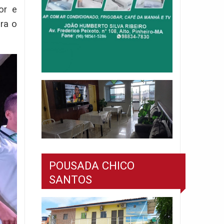
or e
ra o
POUSADA CHICO
SANTOS