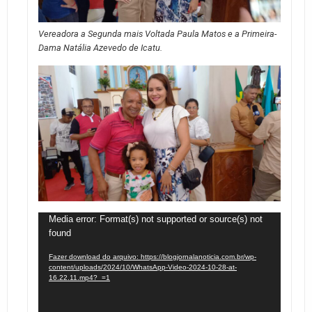
Vereadora a Segunda mais Voltada Paula Matos e a Primeira-
Dama Natália Azevedo de Icatu.
Tocador
Media error: Format(s) not supported or source(s) not
found
de
vídeo
Fazer download do arquivo: https://blogjornalanoticia.com.br/wp-
content/uploads/2024/10/WhatsApp-Video-2024-10-28-at-
16.22.11.mp4?_=1