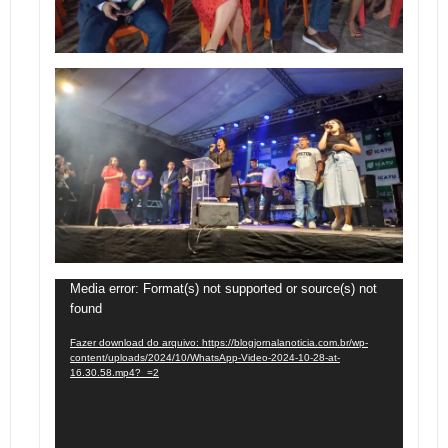
Tocador
Media error: Format(s) not supported or source(s) not
found
de
vídeo
Fazer download do arquivo: https://blogjornalanoticia.com.br/wp-
content/uploads/2024/10/WhatsApp-Video-2024-10-28-at-
16.30.58.mp4?_=2