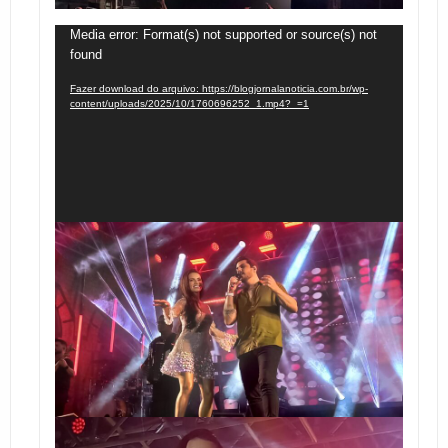
Tocador
Media error: Format(s) not supported or source(s) not
found
de
vídeo
Fazer download do arquivo: https://blogjornalanoticia.com.br/wp-
content/uploads/2025/10/1760696252_1.mp4?_=1