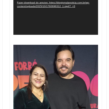
vídeo
Fazer download do arquivo: https://blogjornalanoticia.com.br/wp-
content/uploads/2025/10/1760696312_1.mp4?_=3