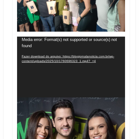
Tocador
Media error: Format(s) not supported or source(s) not
found
de
vídeo
Fazer download do arquivo: https://blogjornalanoticia.com.br/wp-
content/uploads/2025/10/1760696323_1.mp4?_=4