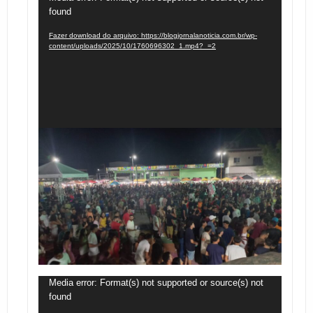
found
de
vídeo
Fazer download do arquivo: https://blogjornalanoticia.com.br/wp-
content/uploads/2025/10/1760696302_1.mp4?_=2
Tocador
Media error: Format(s) not supported or source(s) not
found
de