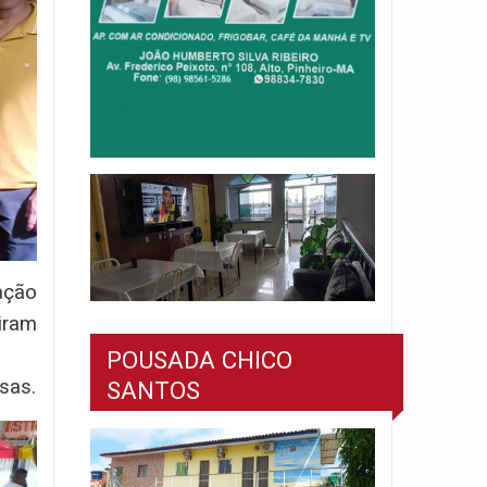
ação
iram
POUSADA CHICO
sas.
SANTOS