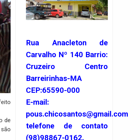
Rua Anacleton de
Carvalho Nº 140 Barrio:
Cruzeiro Centro
Barreirinhas-MA
CEP:65590-000
E-mail:
feito
pous.chicosantos@gmail.com
o de
telefone de contato
 são
(98)98867-0162.