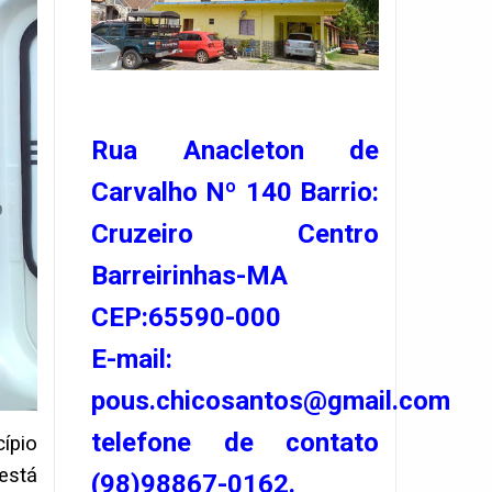
Rua Anacleton de
Carvalho Nº 140 Barrio:
Cruzeiro Centro
Barreirinhas-MA
CEP:65590-000
E-mail:
pous.chicosantos@gmail.com
telefone de contato
ípio
está
(98)98867-0162.