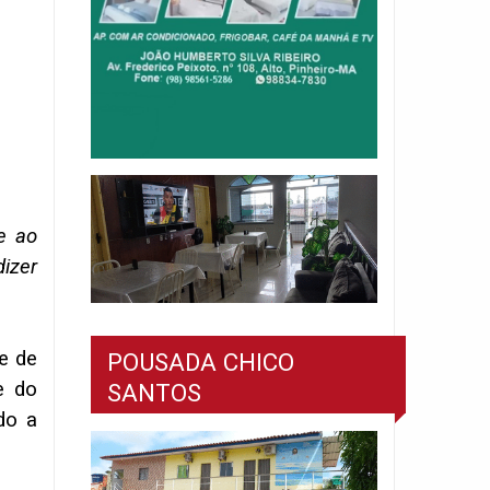
e ao
izer
e de
POUSADA CHICO
e do
SANTOS
do a