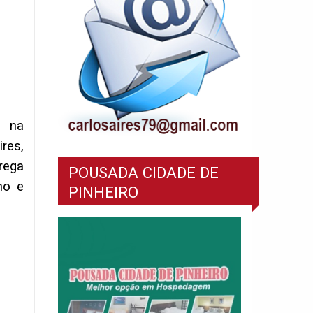
, na
res,
rega
POUSADA CIDADE DE
no e
PINHEIRO