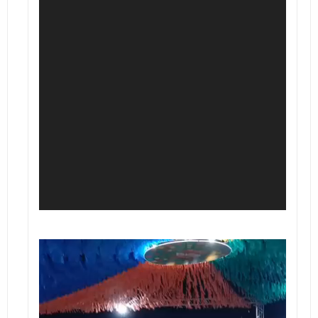
Tocador
de
vídeo