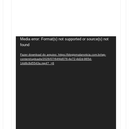
Tocador
Media error: Format(s) not supported or source(s) not
found
de
vídeo
Fazer download do arquivo: https://blogjornalanoticia.com.br/wp-
content/uploads/2026/07/64f4d076-4e72-4d2d-965d-
14d8c8d5543a.mp4?_=6