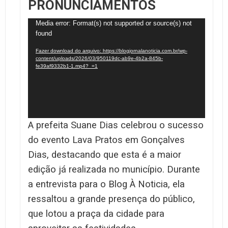
PRONUNCIAMENTOS
Tocador
Media error: Format(s) not supported or source(s) not
found
de
vídeo
Fazer download do arquivo: https://blogjornalanoticia.com.br/wp-
content/uploads/2026/03/950119dc-ab9e-4b2a-845b-
fe39af9332b1-1.mp4?_=1
A prefeita Suane Dias celebrou o sucesso
do evento Lava Pratos em Gonçalves
Dias, destacando que esta é a maior
edição já realizada no município. Durante
a entrevista para o Blog À Noticia, ela
ressaltou a grande presença do público,
que lotou a praça da cidade para