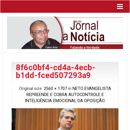
8f6c0bf4-cd4a-4ecb-
b1dd-fced507293a9
Original size:
2560 × 1707
in
NETO EVANGELISTA
REPREENDE E COBRA AUTOCONTROLE E
INTELIGÊNCIA EMOCIONAL DA OPOSIÇÃO.