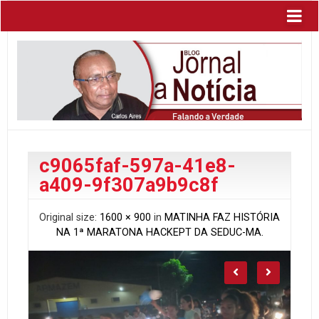
c9065faf-597a-41e8-
a409-9f307a9b9c8f
Original size:
1600 × 900
in
MATINHA FAZ HISTÓRIA
NA 1ª MARATONA HACKEPT DA SEDUC-MA.