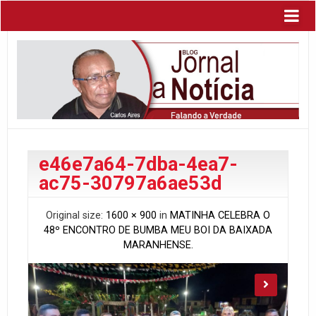
e46e7a64-7dba-4ea7-
ac75-30797a6ae53d
Original size:
1600 × 900
in
MATINHA CELEBRA O
48º ENCONTRO DE BUMBA MEU BOI DA BAIXADA
MARANHENSE.